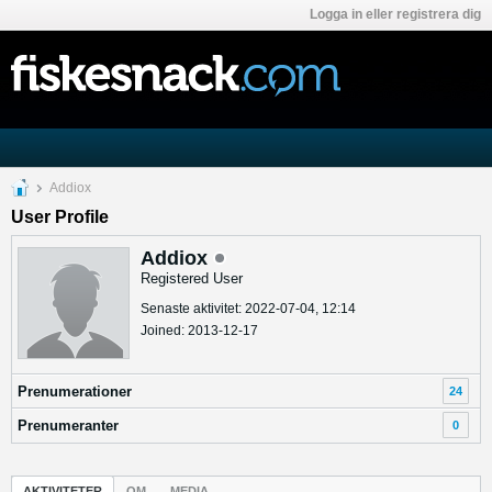
Logga in eller registrera dig
Addiox
User Profile
Addiox
Registered User
Senaste aktivitet: 2022-07-04, 12:14
Joined: 2013-12-17
Prenumerationer
24
Prenumeranter
0
AKTIVITETER
OM
MEDIA