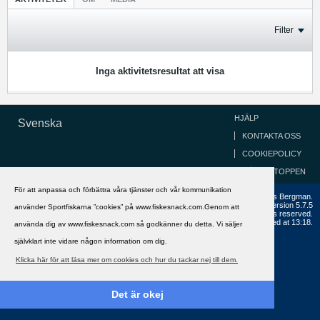
Filter
Inga aktivitetsresultat att visa
HJÄLP
Svenska
KONTAKTA OSS
COOKIEPOLICY
GÅ TILL TOPPEN
För att anpassa och förbättra våra tjänster och vår kommunikation
Copyright ©2002 - 2021, FiskeSnack.com. Grundad 2002 av Anders Bergman.
Powered by
vBulletin®
Version 5.7.5
använder Sportfiskarna ”cookies” på www.fiskesnack.com.Genom att
Copyright © 2026 MH Sub I, LLC dba vBulletin. All rights reserved.
All times are GMT+1. This page was generated at 13:18.
använda dig av www.fiskesnack.com så godkänner du detta. Vi säljer
självklart inte vidare någon information om dig.
Klicka här för att läsa mer om cookies och hur du tackar nej till dem.
Det är okej