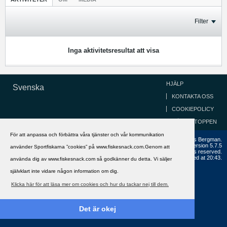
Filter
Inga aktivitetsresultat att visa
HJÄLP
Svenska
KONTAKTA OSS
COOKIEPOLICY
GÅ TILL TOPPEN
För att anpassa och förbättra våra tjänster och vår kommunikation
Copyright ©2002 - 2021, FiskeSnack.com. Grundad 2002 av Anders Bergman.
Powered by
vBulletin®
Version 5.7.5
använder Sportfiskarna ”cookies” på www.fiskesnack.com.Genom att
Copyright © 2026 MH Sub I, LLC dba vBulletin. All rights reserved.
All times are GMT+1. This page was generated at 20:43.
använda dig av www.fiskesnack.com så godkänner du detta. Vi säljer
självklart inte vidare någon information om dig.
Klicka här för att läsa mer om cookies och hur du tackar nej till dem.
Det är okej