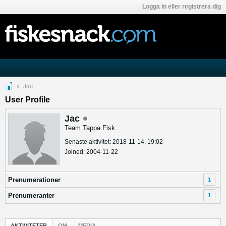
Logga in eller registrera dig
Jac
User Profile
Jac
Team Tappa Fisk
Senaste aktivitet: 2018-11-14, 19:02
Joined: 2004-11-22
Prenumerationer
1
Prenumeranter
1
AKTIVITETER
OM
MEDIA