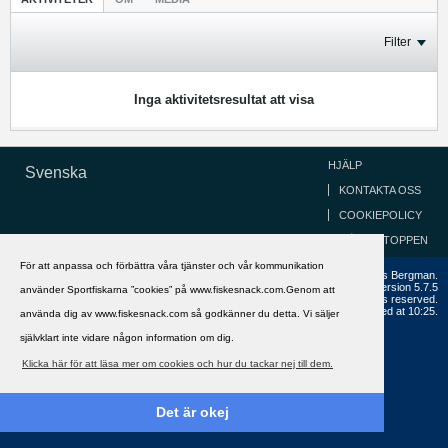
Filter
Inga aktivitetsresultat att visa
HJÄLP
Svenska
KONTAKTA OSS
COOKIEPOLICY
GÅ TILL TOPPEN
För att anpassa och förbättra våra tjänster och vår kommunikation
Copyright ©2002 - 2021, FiskeSnack.com. Grundad 2002 av Anders Bergman.
Powered by
vBulletin®
Version 5.7.5
använder Sportfiskarna ”cookies” på www.fiskesnack.com.Genom att
Copyright © 2026 MH Sub I, LLC dba vBulletin. All rights reserved.
All times are GMT+1. This page was generated at 10:25.
använda dig av www.fiskesnack.com så godkänner du detta. Vi säljer
självklart inte vidare någon information om dig.
Klicka här för att läsa mer om cookies och hur du tackar nej till dem.
Det är okej