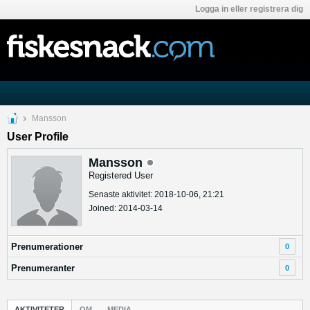
Logga in eller registrera dig
Mansson
User Profile
Mansson
Registered User
Senaste aktivitet: 2018-10-06, 21:21
Joined: 2014-03-14
Prenumerationer
0
Prenumeranter
0
AKTIVITETER
OM
MEDIA