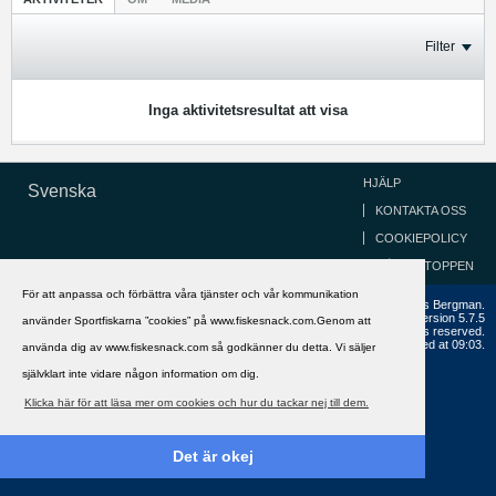
Filter
Inga aktivitetsresultat att visa
HJÄLP
Svenska
KONTAKTA OSS
COOKIEPOLICY
GÅ TILL TOPPEN
För att anpassa och förbättra våra tjänster och vår kommunikation
Copyright ©2002 - 2021, FiskeSnack.com. Grundad 2002 av Anders Bergman.
Powered by
vBulletin®
Version 5.7.5
använder Sportfiskarna ”cookies” på www.fiskesnack.com.Genom att
Copyright © 2026 MH Sub I, LLC dba vBulletin. All rights reserved.
All times are GMT+1. This page was generated at 09:03.
använda dig av www.fiskesnack.com så godkänner du detta. Vi säljer
självklart inte vidare någon information om dig.
Klicka här för att läsa mer om cookies och hur du tackar nej till dem.
Det är okej