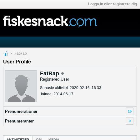
Logga in eller registrera dig
FatRap
User Profile
FatRap
Registered User
Senaste aktivitet: 2020-02-16, 16:33
Joined: 2014-06-17
Prenumerationer
15
Prenumeranter
0
AKTIVITETER
OM
MEDIA