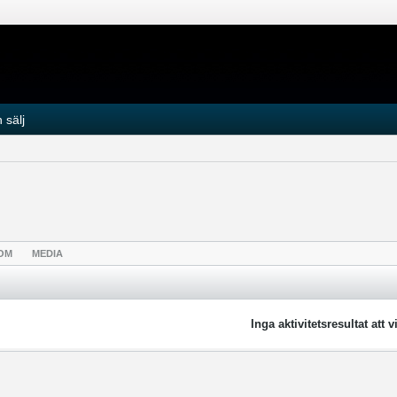
 sälj
OM
MEDIA
Inga aktivitetsresultat att v