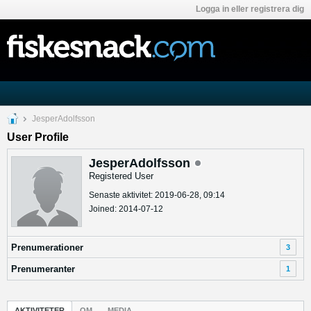
Logga in eller registrera dig
JesperAdolfsson
User Profile
JesperAdolfsson
Registered User
Senaste aktivitet: 2019-06-28, 09:14
Joined: 2014-07-12
Prenumerationer
3
Prenumeranter
1
AKTIVITETER
OM
MEDIA