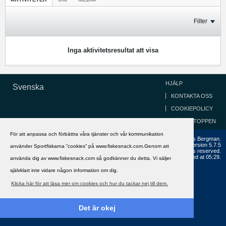
Filter
Inga aktivitetsresultat att visa
HJÄLP
Svenska
KONTAKTA OSS
COOKIEPOLICY
GÅ TILL TOPPEN
För att anpassa och förbättra våra tjänster och vår kommunikation
Copyright ©2002 - 2021, FiskeSnack.com. Grundad 2002 av Anders Bergman.
Powered by
vBulletin®
Version 5.7.5
använder Sportfiskarna ”cookies” på www.fiskesnack.com.Genom att
Copyright © 2026 MH Sub I, LLC dba vBulletin. All rights reserved.
All times are GMT+1. This page was generated at 05:29.
använda dig av www.fiskesnack.com så godkänner du detta. Vi säljer
självklart inte vidare någon information om dig.
Klicka här för att läsa mer om cookies och hur du tackar nej till dem.
Det är okej