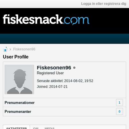
Logga in eller registrera dig
Fiskesonen96
User Profile
Fiskesonen96
Registered User
Senaste aktivitet: 2014-08-02, 19:52
Joined: 2014-07-21
Prenumerationer
1
Prenumeranter
0
AKTIVITETER
OM
MEDIA