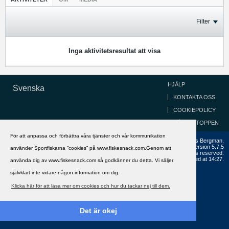
Filter
Inga aktivitetsresultat att visa
HJÄLP
Svenska
KONTAKTA OSS
COOKIEPOLICY
GÅ TILL TOPPEN
För att anpassa och förbättra våra tjänster och vår kommunikation
Copyright ©2002 - 2021, FiskeSnack.com. Grundad 2002 av Anders Bergman.
Powered by
vBulletin®
Version 5.7.5
använder Sportfiskarna ”cookies” på www.fiskesnack.com.Genom att
Copyright © 2026 MH Sub I, LLC dba vBulletin. All rights reserved.
All times are GMT+1. This page was generated at 14:27.
använda dig av www.fiskesnack.com så godkänner du detta. Vi säljer
självklart inte vidare någon information om dig.
Klicka här för att läsa mer om cookies och hur du tackar nej till dem.
Det är okej