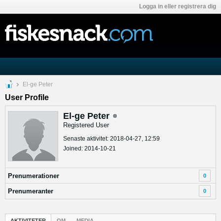
Logga in eller registrera dig
El-ge Peter
User Profile
El-ge Peter
Registered User
Senaste aktivitet: 2018-04-27, 12:59
Joined: 2014-10-21
Prenumerationer
0
Prenumeranter
0
AKTIVITETER
OM
MEDIA