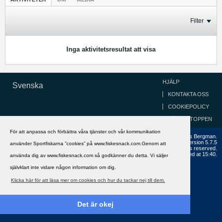
Filter
Inga aktivitetsresultat att visa
HJÄLP
Svenska
KONTAKTA OSS
COOKIEPOLICY
GÅ TILL TOPPEN
För att anpassa och förbättra våra tjänster och vår kommunikation
Copyright ©2002 - 2021, FiskeSnack.com. Grundad 2002 av Anders Bergman.
Powered by
vBulletin®
Version 5.7.5
använder Sportfiskarna ”cookies” på www.fiskesnack.com.Genom att
Copyright © 2026 MH Sub I, LLC dba vBulletin. All rights reserved.
All times are GMT+1. This page was generated at 15:40.
använda dig av www.fiskesnack.com så godkänner du detta. Vi säljer
självklart inte vidare någon information om dig.
Klicka här för att läsa mer om cookies och hur du tackar nej till dem.
Det är okej