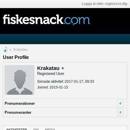
Logga in eller registrera dig
Krakatau
User Profile
Krakatau
Registered User
Senaste aktivitet: 2017-01-17, 09:33
Joined: 2015-01-15
Prenumerationer
0
Prenumeranter
0
AKTIVITETER
OM
MEDIA