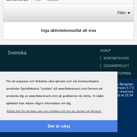
Filter
Inga aktivitetsresultat att visa
HJÄLP
Svenska
KONTAKTA OSS
COOKIEPOLICY
GÅ TILL TOPPEN
För att anpassa och förbättra våra tjänster och vår kommunikation
Copyright ©2002 - 2021, FiskeSnack.com. Grundad 2002 av Anders Bergman.
Powered by
vBulletin®
Version 5.7.5
använder Sportfiskarna ”cookies” på www.fiskesnack.com.Genom att
Copyright © 2026 MH Sub I, LLC dba vBulletin. All rights reserved.
All times are GMT+1. This page was generated at 15:34.
använda dig av www.fiskesnack.com så godkänner du detta. Vi säljer
självklart inte vidare någon information om dig.
Klicka här för att läsa mer om cookies och hur du tackar nej till dem.
Det är okej