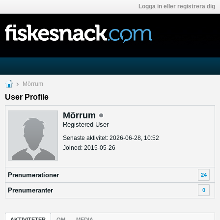
Logga in eller registrera dig
Mörrum
User Profile
Mörrum
Registered User
Senaste aktivitet: 2026-06-28, 10:52
Joined: 2015-05-26
Prenumerationer
24
Prenumeranter
0
AKTIVITETER
OM
MEDIA