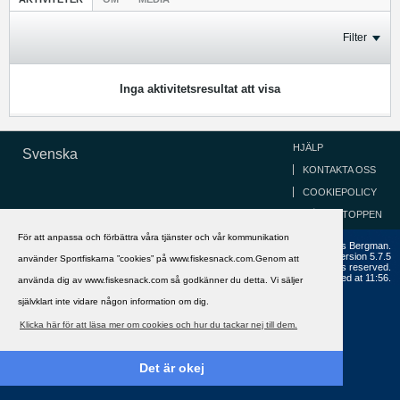
Filter
Inga aktivitetsresultat att visa
HJÄLP
Svenska
KONTAKTA OSS
COOKIEPOLICY
GÅ TILL TOPPEN
För att anpassa och förbättra våra tjänster och vår kommunikation
Copyright ©2002 - 2021, FiskeSnack.com. Grundad 2002 av Anders Bergman.
Powered by
vBulletin®
Version 5.7.5
använder Sportfiskarna ”cookies” på www.fiskesnack.com.Genom att
Copyright © 2026 MH Sub I, LLC dba vBulletin. All rights reserved.
All times are GMT+1. This page was generated at 11:56.
använda dig av www.fiskesnack.com så godkänner du detta. Vi säljer
självklart inte vidare någon information om dig.
Klicka här för att läsa mer om cookies och hur du tackar nej till dem.
Det är okej