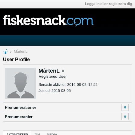
Logga in eller registrera dig
MårtenL
User Profile
MårtenL
Registered User
Senaste aktivitet: 2016-08-02, 12:52
Joined: 2015-08-05
Prenumerationer
0
Prenumeranter
0
AKTIVITETER
OM
MEDIA