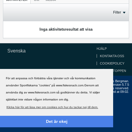
Filter
Inga aktivitetsresultat att visa
HJÄLP
Svenska
KONTAKTA OSS
COOKIEPOLICY
GÅ TILL TOPPEN
För att anpassa och förbättra våra tjänster och vår kommunikation
Copyright ©2002 - 2021, FiskeSnack.com. Grundad 2002 av Anders Bergman.
Powered by
vBulletin®
Version 5.7.5
använder Sportfiskarna ”cookies” på www.fiskesnack.com.Genom att
Copyright © 2026 MH Sub I, LLC dba vBulletin. All rights reserved.
All times are GMT+1. This page was generated at 09:02.
använda dig av www.fiskesnack.com så godkänner du detta. Vi säljer
självklart inte vidare någon information om dig.
Klicka här för att läsa mer om cookies och hur du tackar nej till dem.
Det är okej