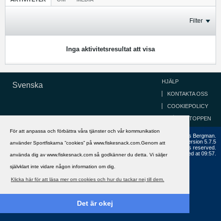
Filter
Inga aktivitetsresultat att visa
HJÄLP
Svenska
KONTAKTA OSS
COOKIEPOLICY
GÅ TILL TOPPEN
För att anpassa och förbättra våra tjänster och vår kommunikation
Copyright ©2002 - 2021, FiskeSnack.com. Grundad 2002 av Anders Bergman.
Powered by
vBulletin®
Version 5.7.5
använder Sportfiskarna ”cookies” på www.fiskesnack.com.Genom att
Copyright © 2026 MH Sub I, LLC dba vBulletin. All rights reserved.
All times are GMT+1. This page was generated at 09:57.
använda dig av www.fiskesnack.com så godkänner du detta. Vi säljer
självklart inte vidare någon information om dig.
Klicka här för att läsa mer om cookies och hur du tackar nej till dem.
Det är okej