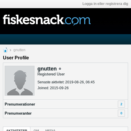
Logga in eller registrera dig
gnutten
User Profile
gnutten
Registered User
Senaste aktivitet: 2019-08-26, 06:45
Joined: 2015-09-26
Prenumerationer
2
Prenumeranter
0
AKTIVITETER
OM
MEDIA