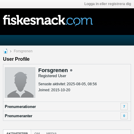
Logga in eller registrera dig
Forsgrenen
User Profile
Forsgrenen
Registered User
Senaste aktivitet: 2025-08-05, 08:56
Joined: 2015-10-20
Prenumerationer
7
Prenumeranter
0
AKTIVITETER
OM
MEDIA