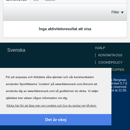
Filter
Inga aktivitetsresultat att visa
HJÄLP
Svenska
KONTAKTA OSS
COOKIEPOLICY
GÅ TILL TOPPEN
För att anpassa och förbättra våra tjänster och vår kommunikation
Copyright ©2002 - 2021, FiskeSnack.com. Grundad 2002 av Anders Bergman.
Powered by
vBulletin®
Version 5.7.5
använder Sportfiskarna ”cookies” på www.fiskesnack.com.Genom att
Copyright © 2026 MH Sub I, LLC dba vBulletin. All rights reserved.
All times are GMT+1. This page was generated at 21:55.
använda dig av www.fiskesnack.com så godkänner du detta. Vi säljer
självklart inte vidare någon information om dig.
Klicka här för att läsa mer om cookies och hur du tackar nej till dem.
Det är okej