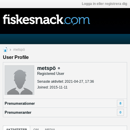
Logga in eller registrera dig
metspö
User Profile
metspö
Registered User
Senaste aktivitet: 2021-04-27, 17:36
Joined: 2015-11-11
Prenumerationer
8
Prenumeranter
0
AKTIVITETER
OM
MEDIA