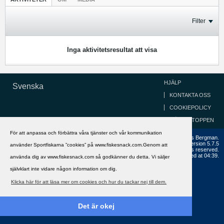
Filter
Inga aktivitetsresultat att visa
HJÄLP
Svenska
KONTAKTA OSS
COOKIEPOLICY
GÅ TILL TOPPEN
För att anpassa och förbättra våra tjänster och vår kommunikation
Copyright ©2002 - 2021, FiskeSnack.com. Grundad 2002 av Anders Bergman.
Powered by
vBulletin®
Version 5.7.5
använder Sportfiskarna ”cookies” på www.fiskesnack.com.Genom att
Copyright © 2026 MH Sub I, LLC dba vBulletin. All rights reserved.
All times are GMT+1. This page was generated at 04:39.
använda dig av www.fiskesnack.com så godkänner du detta. Vi säljer
självklart inte vidare någon information om dig.
Klicka här för att läsa mer om cookies och hur du tackar nej till dem.
Det är okej