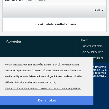
Filter
Inga aktivitetsresultat att visa
HJÄLP
Svenska
KONTAKTA OSS
COOKIEPOLICY
GÅ TILL TOPPEN
För att anpassa och förbättra våra tjänster och vår kommunikation
Copyright ©2002 - 2021, FiskeSnack.com. Grundad 2002 av Anders Bergman.
Powered by
vBulletin®
Version 5.7.5
använder Sportfiskarna ”cookies” på www.fiskesnack.com.Genom att
Copyright © 2026 MH Sub I, LLC dba vBulletin. All rights reserved.
All times are GMT+1. This page was generated at 08:51.
använda dig av www.fiskesnack.com så godkänner du detta. Vi säljer
självklart inte vidare någon information om dig.
Klicka här för att läsa mer om cookies och hur du tackar nej till dem.
Det är okej