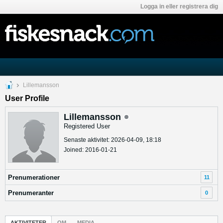
Logga in eller registrera dig
Lillemansson
User Profile
Lillemansson
Registered User
Senaste aktivitet: 2026-04-09, 18:18
Joined: 2016-01-21
Prenumerationer
11
Prenumeranter
0
AKTIVITETER
OM
MEDIA