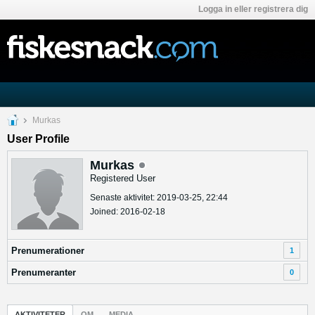
Logga in eller registrera dig
Murkas
User Profile
Murkas
Registered User
Senaste aktivitet: 2019-03-25, 22:44
Joined: 2016-02-18
Prenumerationer
1
Prenumeranter
0
AKTIVITETER
OM
MEDIA