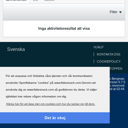
Filter
Inga aktivitetsresultat att visa
HJÄLP
Svenska
KONTAKTA OSS
COOKIEPOLICY
GÅ TILL TOPPEN
För att anpassa och förbättra våra tjänster och vår kommunikation
Copyright ©2002 - 2021, FiskeSnack.com. Grundad 2002 av Anders Bergman.
Powered by
vBulletin®
Version 5.7.5
använder Sportfiskarna ”cookies” på www.fiskesnack.com.Genom att
Copyright © 2026 MH Sub I, LLC dba vBulletin. All rights reserved.
All times are GMT+1. This page was generated at 02:44.
använda dig av www.fiskesnack.com så godkänner du detta. Vi säljer
självklart inte vidare någon information om dig.
Klicka här för att läsa mer om cookies och hur du tackar nej till dem.
Det är okej