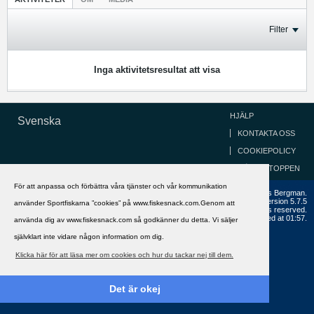
Filter
Inga aktivitetsresultat att visa
HJÄLP
Svenska
KONTAKTA OSS
COOKIEPOLICY
GÅ TILL TOPPEN
För att anpassa och förbättra våra tjänster och vår kommunikation
Copyright ©2002 - 2021, FiskeSnack.com. Grundad 2002 av Anders Bergman.
Powered by
vBulletin®
Version 5.7.5
använder Sportfiskarna ”cookies” på www.fiskesnack.com.Genom att
Copyright © 2026 MH Sub I, LLC dba vBulletin. All rights reserved.
All times are GMT+1. This page was generated at 01:57.
använda dig av www.fiskesnack.com så godkänner du detta. Vi säljer
självklart inte vidare någon information om dig.
Klicka här för att läsa mer om cookies och hur du tackar nej till dem.
Det är okej