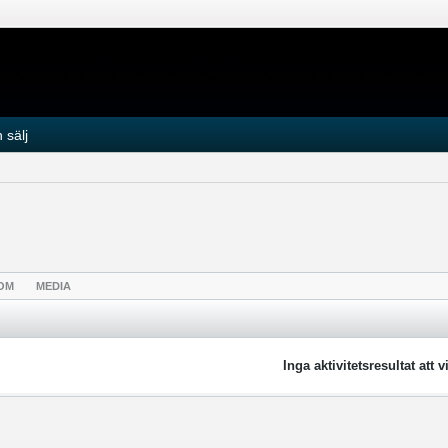
 sälj
OM
MEDIA
Inga aktivitetsresultat att v