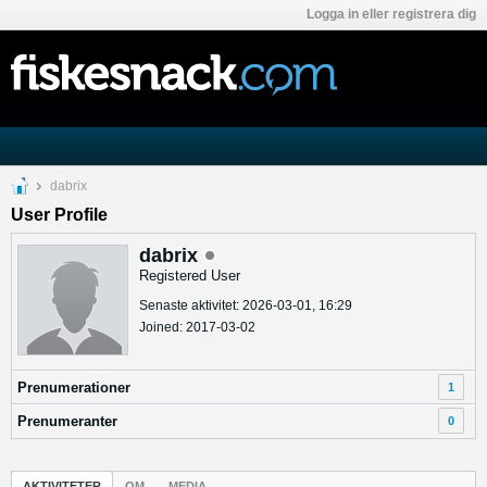
Logga in eller registrera dig
dabrix
User Profile
dabrix
Registered User
Senaste aktivitet: 2026-03-01, 16:29
Joined: 2017-03-02
Prenumerationer
1
Prenumeranter
0
AKTIVITETER
OM
MEDIA