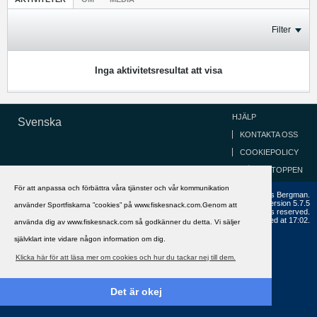
Filter
Inga aktivitetsresultat att visa
HJÄLP
Svenska
KONTAKTA OSS
COOKIEPOLICY
GÅ TILL TOPPEN
För att anpassa och förbättra våra tjänster och vår kommunikation
Copyright ©2002 - 2021, FiskeSnack.com. Grundad 2002 av Anders Bergman.
Powered by
vBulletin®
Version 5.7.5
använder Sportfiskarna ”cookies” på www.fiskesnack.com.Genom att
Copyright © 2026 MH Sub I, LLC dba vBulletin. All rights reserved.
All times are GMT+1. This page was generated at 17:02.
använda dig av www.fiskesnack.com så godkänner du detta. Vi säljer
självklart inte vidare någon information om dig.
Klicka här för att läsa mer om cookies och hur du tackar nej till dem.
Det är okej