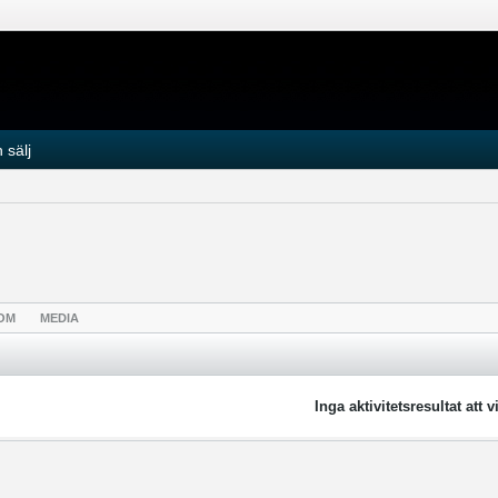
 sälj
OM
MEDIA
Inga aktivitetsresultat att v