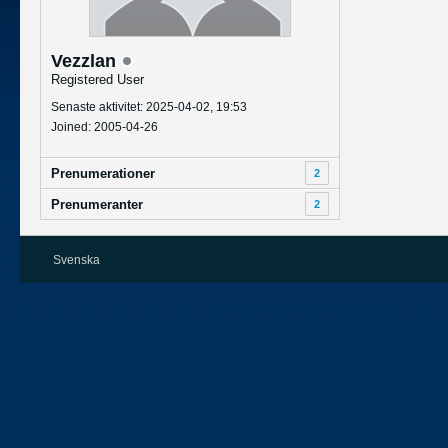
Vezzlan
Registered User
Senaste aktivitet: 2025-04-02, 19:53
Joined: 2005-04-26
Prenumerationer
2
Prenumeranter
2
Svenska