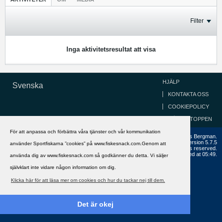
Filter
Inga aktivitetsresultat att visa
HJÄLP
Svenska
KONTAKTA OSS
COOKIEPOLICY
GÅ TILL TOPPEN
För att anpassa och förbättra våra tjänster och vår kommunikation
Copyright ©2002 - 2021, FiskeSnack.com. Grundad 2002 av Anders Bergman.
Powered by
vBulletin®
Version 5.7.5
använder Sportfiskarna ”cookies” på www.fiskesnack.com.Genom att
Copyright © 2026 MH Sub I, LLC dba vBulletin. All rights reserved.
All times are GMT+1. This page was generated at 05:49.
använda dig av www.fiskesnack.com så godkänner du detta. Vi säljer
självklart inte vidare någon information om dig.
Klicka här för att läsa mer om cookies och hur du tackar nej till dem.
Det är okej