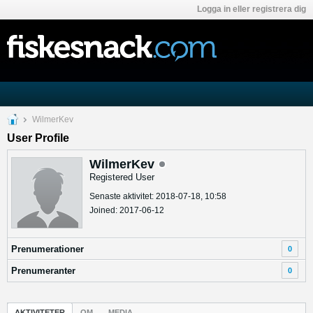
Logga in eller registrera dig
WilmerKev
User Profile
WilmerKev
Registered User
Senaste aktivitet: 2018-07-18, 10:58
Joined: 2017-06-12
Prenumerationer
0
Prenumeranter
0
AKTIVITETER
OM
MEDIA