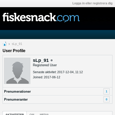
Logga in eller registrera dig
sLp_91
User Profile
sLp_91
Registered User
Senaste aktivitet: 2017-12-04, 11:12
Joined: 2017-06-12
Prenumerationer
1
Prenumeranter
0
AKTIVITETER
OM
MEDIA