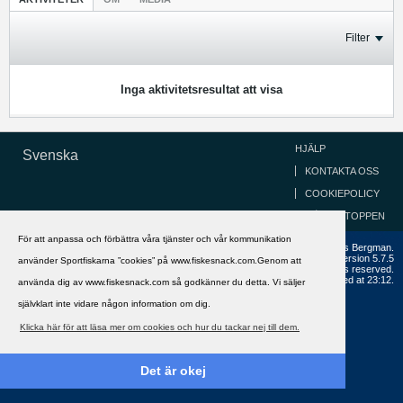
Filter
Inga aktivitetsresultat att visa
HJÄLP
Svenska
KONTAKTA OSS
COOKIEPOLICY
GÅ TILL TOPPEN
För att anpassa och förbättra våra tjänster och vår kommunikation
Copyright ©2002 - 2021, FiskeSnack.com. Grundad 2002 av Anders Bergman.
Powered by
vBulletin®
Version 5.7.5
använder Sportfiskarna ”cookies” på www.fiskesnack.com.Genom att
Copyright © 2026 MH Sub I, LLC dba vBulletin. All rights reserved.
All times are GMT+1. This page was generated at 23:12.
använda dig av www.fiskesnack.com så godkänner du detta. Vi säljer
självklart inte vidare någon information om dig.
Klicka här för att läsa mer om cookies och hur du tackar nej till dem.
Det är okej