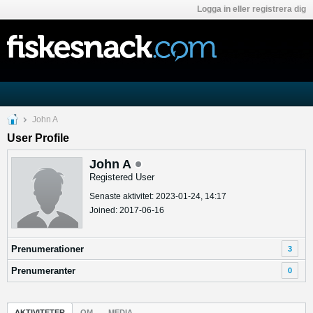
Logga in eller registrera dig
John A
User Profile
John A
Registered User
Senaste aktivitet: 2023-01-24, 14:17
Joined: 2017-06-16
Prenumerationer
3
Prenumeranter
0
AKTIVITETER
OM
MEDIA