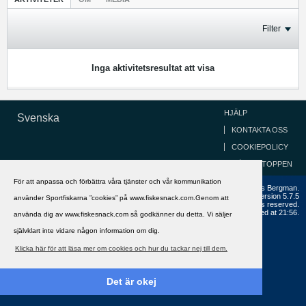
Filter
Inga aktivitetsresultat att visa
HJÄLP
Svenska
KONTAKTA OSS
COOKIEPOLICY
GÅ TILL TOPPEN
För att anpassa och förbättra våra tjänster och vår kommunikation
Copyright ©2002 - 2021, FiskeSnack.com. Grundad 2002 av Anders Bergman.
Powered by
vBulletin®
Version 5.7.5
använder Sportfiskarna ”cookies” på www.fiskesnack.com.Genom att
Copyright © 2026 MH Sub I, LLC dba vBulletin. All rights reserved.
All times are GMT+1. This page was generated at 21:56.
använda dig av www.fiskesnack.com så godkänner du detta. Vi säljer
självklart inte vidare någon information om dig.
Klicka här för att läsa mer om cookies och hur du tackar nej till dem.
Det är okej