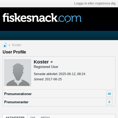
Logga in eller registrera dig
Koster
User Profile
Koster
Registered User
Senaste aktivitet: 2025-06-12, 08:24
Joined: 2017-06-25
Prenumerationer
40
Prenumeranter
0
AKTIVITETER
OM
MEDIA