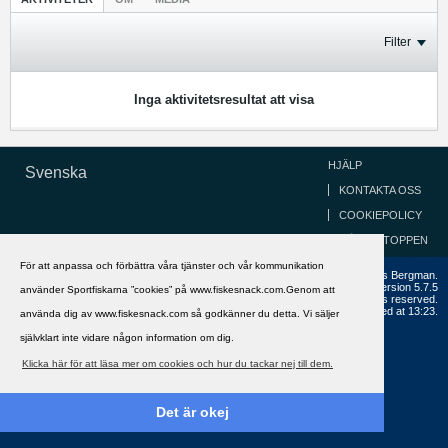
Filter
Inga aktivitetsresultat att visa
HJÄLP
Svenska
KONTAKTA OSS
COOKIEPOLICY
GÅ TILL TOPPEN
För att anpassa och förbättra våra tjänster och vår kommunikation
Copyright ©2002 - 2021, FiskeSnack.com. Grundad 2002 av Anders Bergman.
Powered by
vBulletin®
Version 5.7.5
använder Sportfiskarna ”cookies” på www.fiskesnack.com.Genom att
Copyright © 2026 MH Sub I, LLC dba vBulletin. All rights reserved.
All times are GMT+1. This page was generated at 13:23.
använda dig av www.fiskesnack.com så godkänner du detta. Vi säljer
självklart inte vidare någon information om dig.
Klicka här för att läsa mer om cookies och hur du tackar nej till dem.
Det är okej