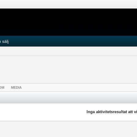
 sälj
OM
MEDIA
Inga aktivitetsresultat att v