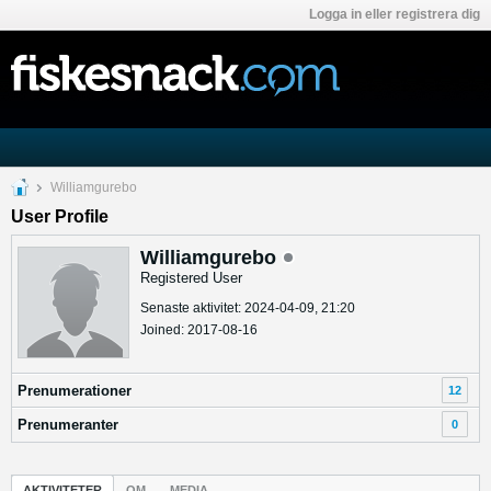
Logga in eller registrera dig
Williamgurebo
User Profile
Williamgurebo
Registered User
Senaste aktivitet: 2024-04-09, 21:20
Joined: 2017-08-16
Prenumerationer
12
Prenumeranter
0
AKTIVITETER
OM
MEDIA