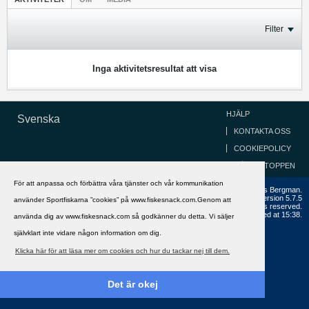
Filter
Inga aktivitetsresultat att visa
HJÄLP
Svenska
KONTAKTA OSS
COOKIEPOLICY
GÅ TILL TOPPEN
För att anpassa och förbättra våra tjänster och vår kommunikation
Copyright ©2002 - 2021, FiskeSnack.com. Grundad 2002 av Anders Bergman.
Powered by
vBulletin®
Version 5.7.5
använder Sportfiskarna ”cookies” på www.fiskesnack.com.Genom att
Copyright © 2026 MH Sub I, LLC dba vBulletin. All rights reserved.
All times are GMT+1. This page was generated at 15:38.
använda dig av www.fiskesnack.com så godkänner du detta. Vi säljer
självklart inte vidare någon information om dig.
Klicka här för att läsa mer om cookies och hur du tackar nej till dem.
Det är okej