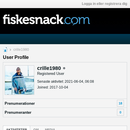
Logga in eller registrera dig
crille1980
User Profile
crille1980
Registered User
Senaste aktivitet: 2021-06-04, 06:08
Joined: 2017-10-04
Prenumerationer
18
Prenumeranter
0
AKTIVITETER
OM
MEDIA