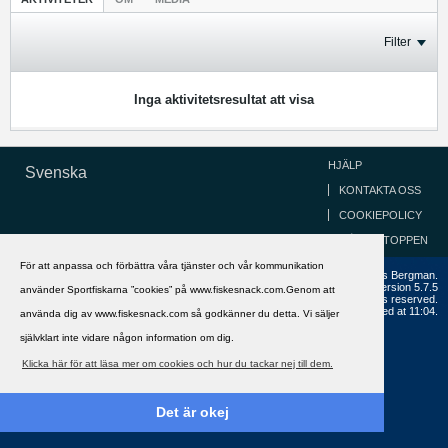
Filter
Inga aktivitetsresultat att visa
HJÄLP
Svenska
KONTAKTA OSS
COOKIEPOLICY
GÅ TILL TOPPEN
För att anpassa och förbättra våra tjänster och vår kommunikation
Copyright ©2002 - 2021, FiskeSnack.com. Grundad 2002 av Anders Bergman.
Powered by
vBulletin®
Version 5.7.5
använder Sportfiskarna ”cookies” på www.fiskesnack.com.Genom att
Copyright © 2026 MH Sub I, LLC dba vBulletin. All rights reserved.
All times are GMT+1. This page was generated at 11:04.
använda dig av www.fiskesnack.com så godkänner du detta. Vi säljer
självklart inte vidare någon information om dig.
Klicka här för att läsa mer om cookies och hur du tackar nej till dem.
Det är okej