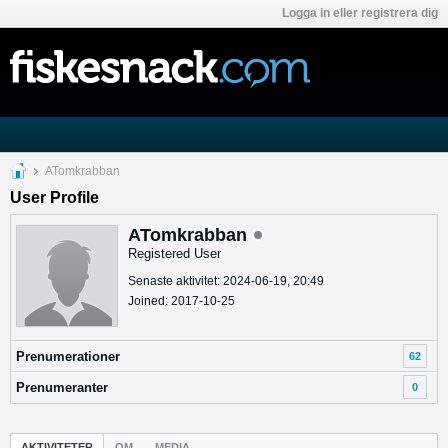
Logga in eller registrera dig
ATomkrabban
User Profile
ATomkrabban
Registered User
Senaste aktivitet: 2024-06-19, 20:49
Joined: 2017-10-25
Prenumerationer
62
Prenumeranter
0
AKTIVITETER
OM
MEDIA