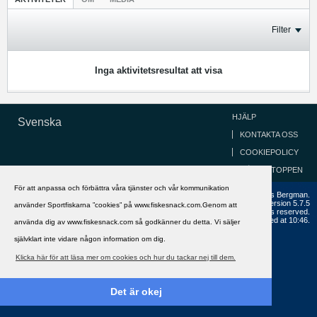
Filter
Inga aktivitetsresultat att visa
HJÄLP
Svenska
KONTAKTA OSS
COOKIEPOLICY
GÅ TILL TOPPEN
För att anpassa och förbättra våra tjänster och vår kommunikation
Copyright ©2002 - 2021, FiskeSnack.com. Grundad 2002 av Anders Bergman.
Powered by
vBulletin®
Version 5.7.5
använder Sportfiskarna ”cookies” på www.fiskesnack.com.Genom att
Copyright © 2026 MH Sub I, LLC dba vBulletin. All rights reserved.
All times are GMT+1. This page was generated at 10:46.
använda dig av www.fiskesnack.com så godkänner du detta. Vi säljer
självklart inte vidare någon information om dig.
Klicka här för att läsa mer om cookies och hur du tackar nej till dem.
Det är okej