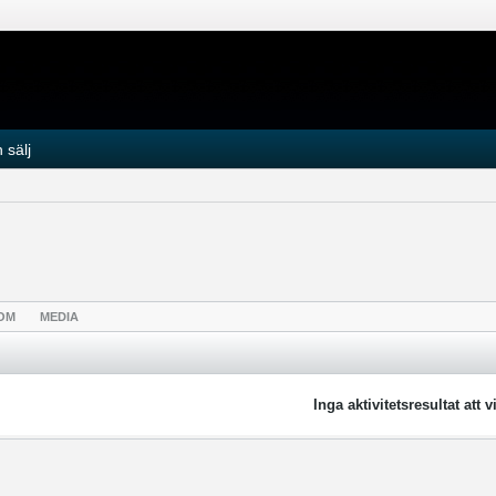
 sälj
OM
MEDIA
Inga aktivitetsresultat att v