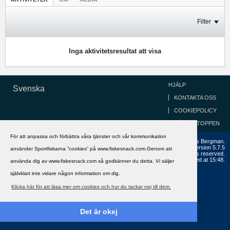
Filter
Inga aktivitetsresultat att visa
HJÄLP
Svenska
KONTAKTA OSS
COOKIEPOLICY
GÅ TILL TOPPEN
För att anpassa och förbättra våra tjänster och vår kommunikation
Copyright ©2002 - 2021, FiskeSnack.com. Grundad 2002 av Anders Bergman.
Powered by
vBulletin®
Version 5.7.5
använder Sportfiskarna ”cookies” på www.fiskesnack.com.Genom att
Copyright © 2026 MH Sub I, LLC dba vBulletin. All rights reserved.
All times are GMT+1. This page was generated at 15:48.
använda dig av www.fiskesnack.com så godkänner du detta. Vi säljer
självklart inte vidare någon information om dig.
Klicka här för att läsa mer om cookies och hur du tackar nej till dem.
Det är okej