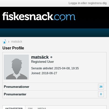
Logga in eller registrera dig
matsäck
User Profile
matsäck
Registered User
Senaste aktivitet: 2025-04-08, 19:35
Joined: 2018-06-27
Prenumerationer
26
Prenumeranter
0
AKTIVITETER
OM
MEDIA