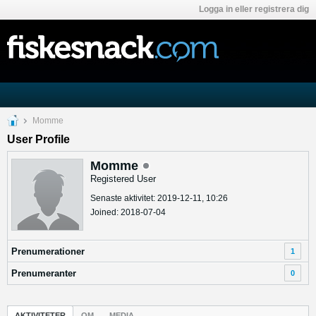
Logga in eller registrera dig
Momme
User Profile
Momme
Registered User
Senaste aktivitet: 2019-12-11, 10:26
Joined: 2018-07-04
Prenumerationer
1
Prenumeranter
0
AKTIVITETER
OM
MEDIA