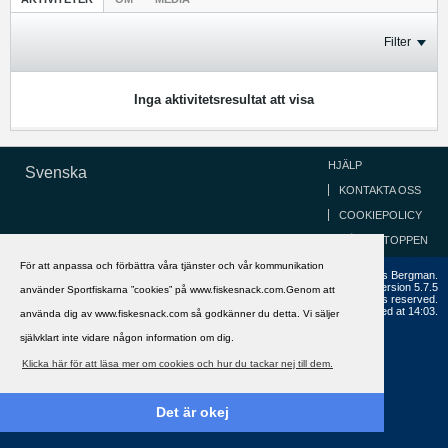
Filter
Inga aktivitetsresultat att visa
HJÄLP
Svenska
KONTAKTA OSS
COOKIEPOLICY
GÅ TILL TOPPEN
För att anpassa och förbättra våra tjänster och vår kommunikation
Copyright ©2002 - 2021, FiskeSnack.com. Grundad 2002 av Anders Bergman.
Powered by
vBulletin®
Version 5.7.5
använder Sportfiskarna ”cookies” på www.fiskesnack.com.Genom att
Copyright © 2026 MH Sub I, LLC dba vBulletin. All rights reserved.
All times are GMT+1. This page was generated at 14:03.
använda dig av www.fiskesnack.com så godkänner du detta. Vi säljer
självklart inte vidare någon information om dig.
Klicka här för att läsa mer om cookies och hur du tackar nej till dem.
Det är okej