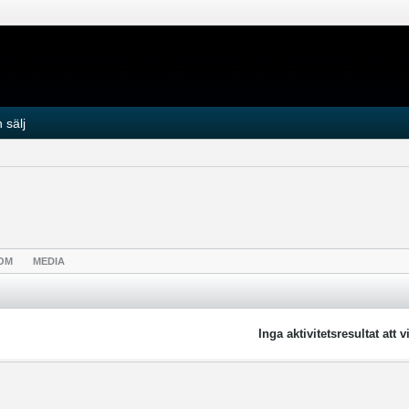
 sälj
OM
MEDIA
Inga aktivitetsresultat att v