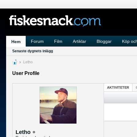
Forum
Film
Artiklar
Bloggar
Köp och
Hem
Senaste dygnets inlägg
Letho
User Profile
AKTIVITETER
Letho