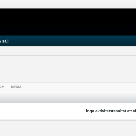
 sälj
OM
MEDIA
Inga aktivitetsresultat att v