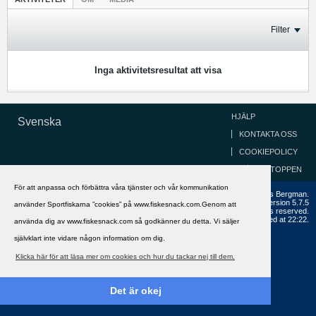
Filter
Inga aktivitetsresultat att visa
HJÄLP
Svenska
KONTAKTA OSS
COOKIEPOLICY
GÅ TILL TOPPEN
För att anpassa och förbättra våra tjänster och vår kommunikation
Copyright ©2002 - 2021, FiskeSnack.com. Grundad 2002 av Anders Bergman.
Powered by
vBulletin®
Version 5.7.5
använder Sportfiskarna ”cookies” på www.fiskesnack.com.Genom att
Copyright © 2026 MH Sub I, LLC dba vBulletin. All rights reserved.
All times are GMT+1. This page was generated at 22:22.
använda dig av www.fiskesnack.com så godkänner du detta. Vi säljer
självklart inte vidare någon information om dig.
Klicka här för att läsa mer om cookies och hur du tackar nej till dem.
Det är okej