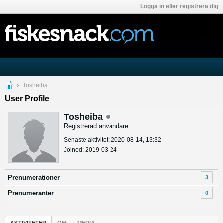
Logga in eller registrera dig
Tosheiba
User Profile
Tosheiba
Registrerad användare
Senaste aktivitet: 2020-08-14, 13:32
Joined: 2019-03-24
Prenumerationer
3
Prenumeranter
0
AKTIVITETER
OM
MEDIA