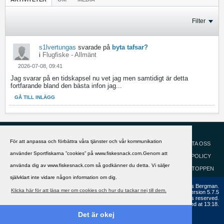
Filter
s1lvertungas
svarade på
byta tafsar?
i
Flugfiske - Allmänt
2026-07-08, 09:41
Jag svarar på en tidskapsel nu vet jag men samtidigt är detta
fortfarande bland den bästa infon jag...
GÅ TILL INLÄGG
HJÄLP
Svenska
För att anpassa och förbättra våra tjänster och vår kommunikation
KONTAKTA OSS
använder Sportfiskarna ”cookies” på www.fiskesnack.com.Genom att
COOKIEPOLICY
använda dig av www.fiskesnack.com så godkänner du detta. Vi säljer
GÅ TILL TOPPEN
självklart inte vidare någon information om dig.
Copyright ©2002 - 2021, FiskeSnack.com. Grundad 2002 av Anders Bergman.
Klicka här för att läsa mer om cookies och hur du tackar nej till dem.
Powered by
vBulletin®
Version 5.7.5
Copyright © 2026 MH Sub I, LLC dba vBulletin. All rights reserved.
All times are GMT+1. This page was generated at 13:18.
Det är okej