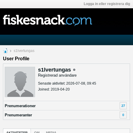
Logga in eller registrera dig
s1lvertungas
User Profile
s1lvertungas
Registrerad användare
Senaste aktivitet: 2026-07-08, 09:45
Joined: 2019-04-20
Prenumerationer
27
Prenumeranter
0
AKTIVITETER
OM
MEDIA