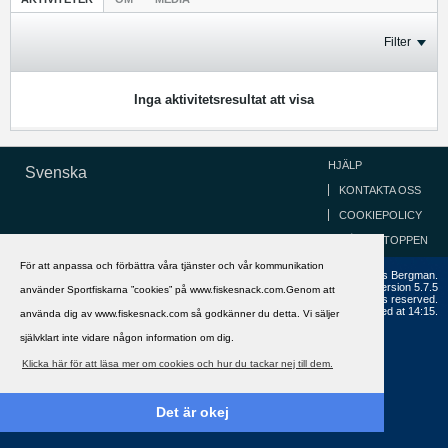
Filter
Inga aktivitetsresultat att visa
HJÄLP
Svenska
KONTAKTA OSS
COOKIEPOLICY
GÅ TILL TOPPEN
För att anpassa och förbättra våra tjänster och vår kommunikation
Copyright ©2002 - 2021, FiskeSnack.com. Grundad 2002 av Anders Bergman.
Powered by
vBulletin®
Version 5.7.5
använder Sportfiskarna ”cookies” på www.fiskesnack.com.Genom att
Copyright © 2026 MH Sub I, LLC dba vBulletin. All rights reserved.
All times are GMT+1. This page was generated at 14:15.
använda dig av www.fiskesnack.com så godkänner du detta. Vi säljer
självklart inte vidare någon information om dig.
Klicka här för att läsa mer om cookies och hur du tackar nej till dem.
Det är okej