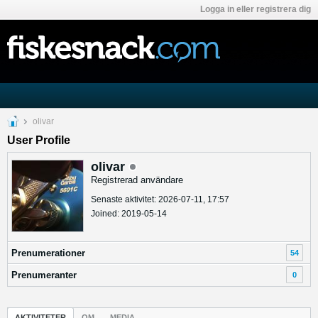
Logga in eller registrera dig
olivar
User Profile
olivar
Registrerad användare
Senaste aktivitet: 2026-07-11, 17:57
Joined: 2019-05-14
Prenumerationer
54
Prenumeranter
0
AKTIVITETER
OM
MEDIA