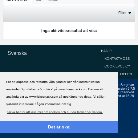
Filter
Inga aktivitetsresultat att visa
HJÄLP
Svenska
KONTAKTA OSS
COOKIEPOLICY
GÅ TILL TOPPEN
För att anpassa och förbättra våra tjänster och vår kommunikation
Copyright ©2002 - 2021, FiskeSnack.com. Grundad 2002 av Anders Bergman.
Powered by
vBulletin®
Version 5.7.5
använder Sportfiskarna ”cookies” på www.fiskesnack.com.Genom att
Copyright © 2026 MH Sub I, LLC dba vBulletin. All rights reserved.
All times are GMT+1. This page was generated at 15:29.
använda dig av www.fiskesnack.com så godkänner du detta. Vi säljer
självklart inte vidare någon information om dig.
Klicka här för att läsa mer om cookies och hur du tackar nej till dem.
Det är okej