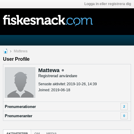
Logga in eller registrera dig
Mattewa
User Profile
Mattewa
Registrerad användare
Senaste aktivitet: 2019-10-26, 14:39
Joined: 2019-06-18
Prenumerationer
2
Prenumeranter
0
AKTIVITETER
OM
MEDIA