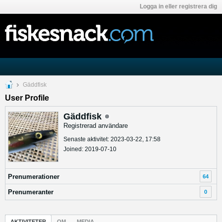
Logga in eller registrera dig
Gäddfisk
User Profile
Gäddfisk
Registrerad användare
Senaste aktivitet: 2023-03-22, 17:58
Joined: 2019-07-10
Prenumerationer
64
Prenumeranter
0
AKTIVITETER
OM
MEDIA