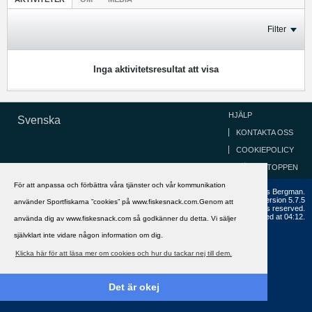
Filter
Inga aktivitetsresultat att visa
HJÄLP
Svenska
KONTAKTA OSS
COOKIEPOLICY
GÅ TILL TOPPEN
För att anpassa och förbättra våra tjänster och vår kommunikation
Copyright ©2002 - 2021, FiskeSnack.com. Grundad 2002 av Anders Bergman.
Powered by
vBulletin®
Version 5.7.5
använder Sportfiskarna ”cookies” på www.fiskesnack.com.Genom att
Copyright © 2026 MH Sub I, LLC dba vBulletin. All rights reserved.
All times are GMT+1. This page was generated at 04:12.
använda dig av www.fiskesnack.com så godkänner du detta. Vi säljer
självklart inte vidare någon information om dig.
Klicka här för att läsa mer om cookies och hur du tackar nej till dem.
Det är okej