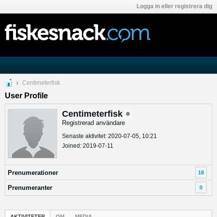
Logga in eller registrera dig
Centimeterfisk
User Profile
Centimeterfisk
Registrerad användare
Senaste aktivitet: 2020-07-05, 10:21
Joined: 2019-07-11
Prenumerationer
18
Prenumeranter
0
AKTIVITETER
OM
MEDIA