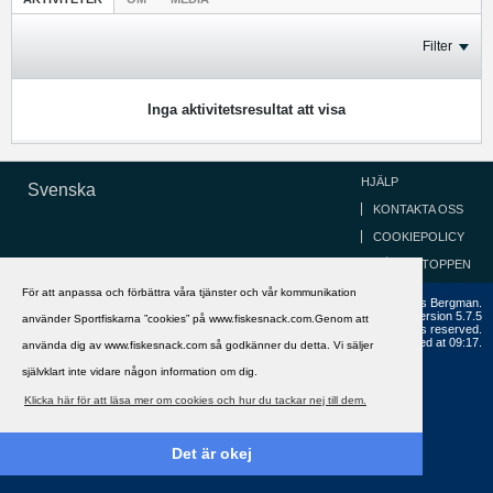
Filter
Inga aktivitetsresultat att visa
HJÄLP
Svenska
KONTAKTA OSS
COOKIEPOLICY
GÅ TILL TOPPEN
För att anpassa och förbättra våra tjänster och vår kommunikation
Copyright ©2002 - 2021, FiskeSnack.com. Grundad 2002 av Anders Bergman.
Powered by
vBulletin®
Version 5.7.5
använder Sportfiskarna ”cookies” på www.fiskesnack.com.Genom att
Copyright © 2026 MH Sub I, LLC dba vBulletin. All rights reserved.
All times are GMT+1. This page was generated at 09:17.
använda dig av www.fiskesnack.com så godkänner du detta. Vi säljer
självklart inte vidare någon information om dig.
Klicka här för att läsa mer om cookies och hur du tackar nej till dem.
Det är okej