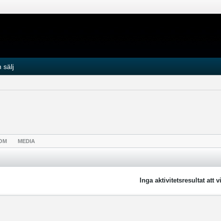
 sälj
OM
MEDIA
Inga aktivitetsresultat att v