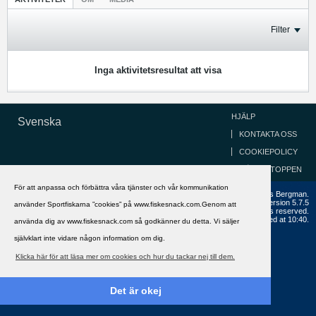
Filter
Inga aktivitetsresultat att visa
HJÄLP
Svenska
KONTAKTA OSS
COOKIEPOLICY
GÅ TILL TOPPEN
För att anpassa och förbättra våra tjänster och vår kommunikation
Copyright ©2002 - 2021, FiskeSnack.com. Grundad 2002 av Anders Bergman.
Powered by
vBulletin®
Version 5.7.5
använder Sportfiskarna ”cookies” på www.fiskesnack.com.Genom att
Copyright © 2026 MH Sub I, LLC dba vBulletin. All rights reserved.
All times are GMT+1. This page was generated at 10:40.
använda dig av www.fiskesnack.com så godkänner du detta. Vi säljer
självklart inte vidare någon information om dig.
Klicka här för att läsa mer om cookies och hur du tackar nej till dem.
Det är okej