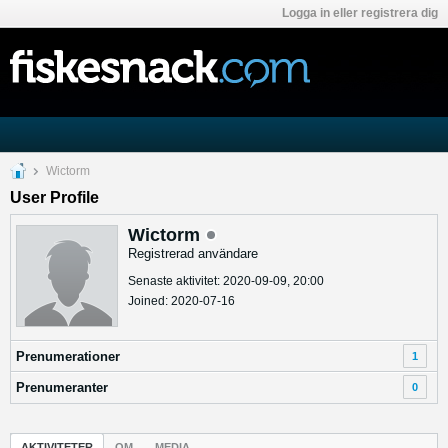
Logga in eller registrera dig
Wictorm
User Profile
Wictorm
Registrerad användare
Senaste aktivitet: 2020-09-09, 20:00
Joined: 2020-07-16
Prenumerationer
1
Prenumeranter
0
AKTIVITETER
OM
MEDIA