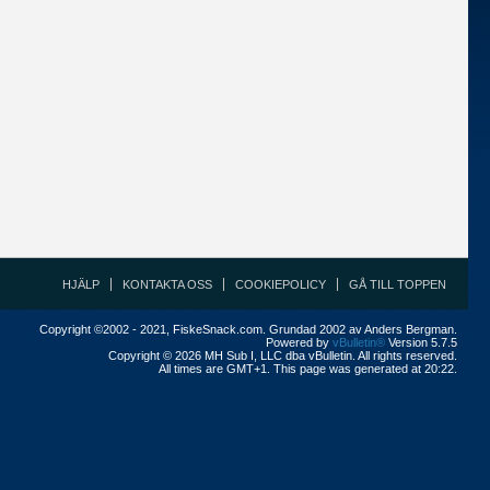
HJÄLP
KONTAKTA OSS
COOKIEPOLICY
GÅ TILL TOPPEN
Copyright ©2002 - 2021, FiskeSnack.com. Grundad 2002 av Anders Bergman.
Powered by
vBulletin®
Version 5.7.5
Copyright © 2026 MH Sub I, LLC dba vBulletin. All rights reserved.
All times are GMT+1. This page was generated at 20:22.