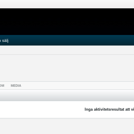
 sälj
OM
MEDIA
Inga aktivitetsresultat att v