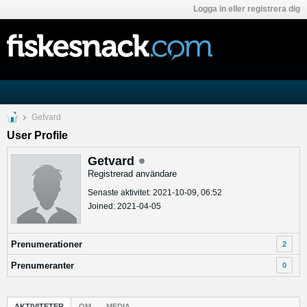
Logga in eller registrera dig
Getvard
User Profile
Getvard
Registrerad användare
Senaste aktivitet: 2021-10-09, 06:52
Joined: 2021-04-05
Prenumerationer
2
Prenumeranter
0
AKTIVITETER
OM
MEDIA