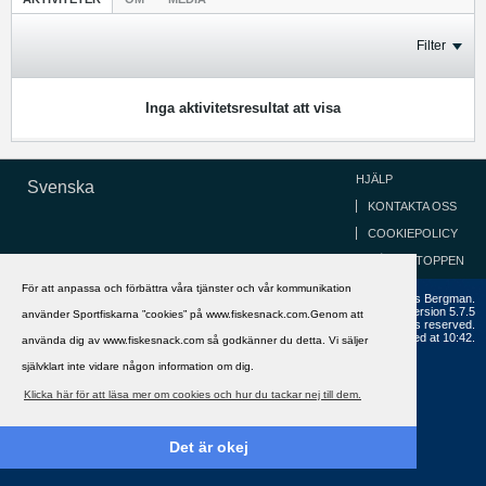
Filter
Inga aktivitetsresultat att visa
HJÄLP
Svenska
KONTAKTA OSS
COOKIEPOLICY
GÅ TILL TOPPEN
För att anpassa och förbättra våra tjänster och vår kommunikation
Copyright ©2002 - 2021, FiskeSnack.com. Grundad 2002 av Anders Bergman.
Powered by
vBulletin®
Version 5.7.5
använder Sportfiskarna ”cookies” på www.fiskesnack.com.Genom att
Copyright © 2026 MH Sub I, LLC dba vBulletin. All rights reserved.
All times are GMT+1. This page was generated at 10:42.
använda dig av www.fiskesnack.com så godkänner du detta. Vi säljer
självklart inte vidare någon information om dig.
Klicka här för att läsa mer om cookies och hur du tackar nej till dem.
Det är okej