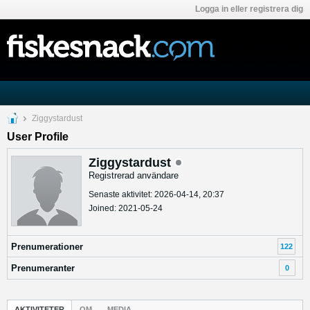
Logga in eller registrera dig
Ziggystardust
User Profile
Ziggystardust
Registrerad användare
Senaste aktivitet: 2026-04-14, 20:37
Joined: 2021-05-24
Prenumerationer
122
Prenumeranter
0
AKTIVITETER
OM
MEDIA