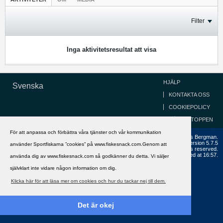
Filter
Inga aktivitetsresultat att visa
HJÄLP
Svenska
KONTAKTA OSS
COOKIEPOLICY
GÅ TILL TOPPEN
För att anpassa och förbättra våra tjänster och vår kommunikation
Copyright ©2002 - 2021, FiskeSnack.com. Grundad 2002 av Anders Bergman.
Powered by
vBulletin®
Version 5.7.5
använder Sportfiskarna ”cookies” på www.fiskesnack.com.Genom att
Copyright © 2026 MH Sub I, LLC dba vBulletin. All rights reserved.
All times are GMT+1. This page was generated at 16:57.
använda dig av www.fiskesnack.com så godkänner du detta. Vi säljer
självklart inte vidare någon information om dig.
Klicka här för att läsa mer om cookies och hur du tackar nej till dem.
Det är okej