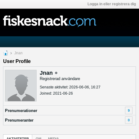
Logga in eller registrera dig
Jnan
User Profile
Jnan
Registrerad användare
Senaste aktivitet: 2026-06-06, 16:27
Joined: 2021-06-26
Prenumerationer
9
Prenumeranter
0
AKTIVITETER
OM
MEDIA