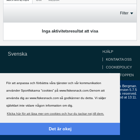
Filter
Inga aktivitetsresultat att visa
HJÄLP
Svenska
KONTAKTA OSS
COOKIEPOLICY
GÅ TILL TOPPEN
För att anpassa och förbättra våra tjänster och vår kommunikation
Copyright ©2002 - 2021, FiskeSnack.com. Grundad 2002 av Anders Bergman.
Powered by
vBulletin®
Version 5.7.5
använder Sportfiskarna ”cookies” på www.fiskesnack.com.Genom att
Copyright © 2026 MH Sub I, LLC dba vBulletin. All rights reserved.
All times are GMT+1. This page was generated at 13:11.
använda dig av www.fiskesnack.com så godkänner du detta. Vi säljer
självklart inte vidare någon information om dig.
Klicka här för att läsa mer om cookies och hur du tackar nej till dem.
Det är okej