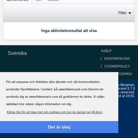
Filter
Inga aktivitetsresultat att visa
HJÄLP
Svenska
KONTAKTA OSS
COOKIEPOLICY
GÅ TILL TOPPEN
För att anpassa och förbättra våra tjänster och vår kommunikation
Copyright ©2002 - 2021, FiskeSnack.com. Grundad 2002 av Anders Bergman.
Powered by
vBulletin®
Version 5.7.5
använder Sportfiskarna ”cookies” på www.fiskesnack.com.Genom att
Copyright © 2026 MH Sub I, LLC dba vBulletin. All rights reserved.
All times are GMT+1. This page was generated at 19:55.
använda dig av www.fiskesnack.com så godkänner du detta. Vi säljer
självklart inte vidare någon information om dig.
Klicka här för att läsa mer om cookies och hur du tackar nej till dem.
Det är okej