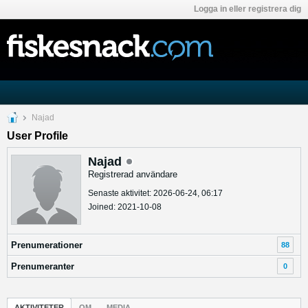
Logga in eller registrera dig
Najad
User Profile
Najad
Registrerad användare
Senaste aktivitet: 2026-06-24, 06:17
Joined: 2021-10-08
Prenumerationer
88
Prenumeranter
0
AKTIVITETER
OM
MEDIA