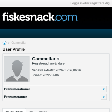
Logga in eller registrera dig
Gammelfar
User Profile
Gammelfar
Registrerad användare
Senaste aktivitet: 2026-05-14, 06:26
Joined: 2022-07-06
Prenumerationer
2
Prenumeranter
0
AKTIVITETER
OM
MEDIA