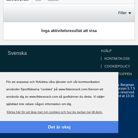
Filter
Inga aktivitetsresultat att visa
HJÄLP
Svenska
KONTAKTA OSS
COOKIEPOLICY
GÅ TILL TOPPEN
För att anpassa och förbättra våra tjänster och vår kommunikation
Copyright ©2002 - 2021, FiskeSnack.com. Grundad 2002 av Anders Bergman.
Powered by
vBulletin®
Version 5.7.5
använder Sportfiskarna ”cookies” på www.fiskesnack.com.Genom att
Copyright © 2026 MH Sub I, LLC dba vBulletin. All rights reserved.
All times are GMT+1. This page was generated at 13:16.
använda dig av www.fiskesnack.com så godkänner du detta. Vi säljer
självklart inte vidare någon information om dig.
Klicka här för att läsa mer om cookies och hur du tackar nej till dem.
Det är okej