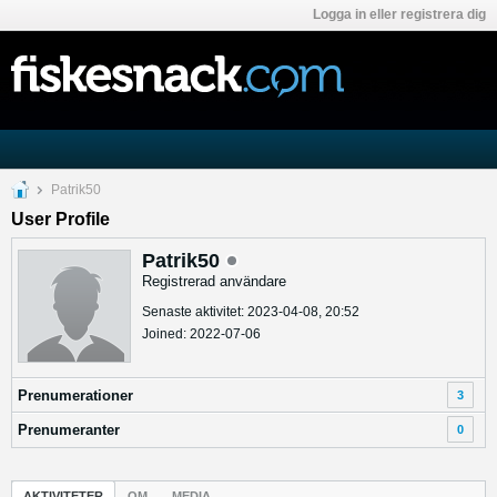
Logga in eller registrera dig
Patrik50
User Profile
Patrik50
Registrerad användare
Senaste aktivitet: 2023-04-08, 20:52
Joined: 2022-07-06
Prenumerationer
3
Prenumeranter
0
AKTIVITETER
OM
MEDIA