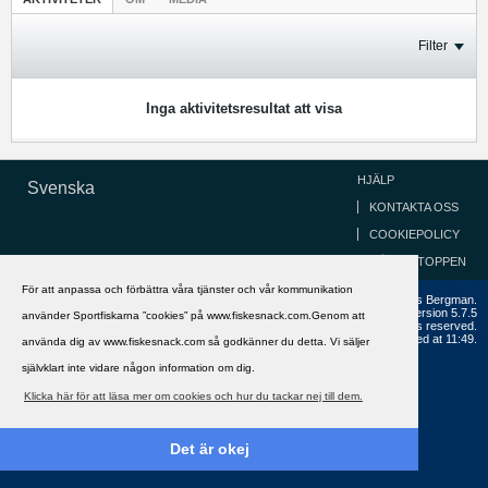
Filter
Inga aktivitetsresultat att visa
HJÄLP
Svenska
KONTAKTA OSS
COOKIEPOLICY
GÅ TILL TOPPEN
För att anpassa och förbättra våra tjänster och vår kommunikation
Copyright ©2002 - 2021, FiskeSnack.com. Grundad 2002 av Anders Bergman.
Powered by
vBulletin®
Version 5.7.5
använder Sportfiskarna ”cookies” på www.fiskesnack.com.Genom att
Copyright © 2026 MH Sub I, LLC dba vBulletin. All rights reserved.
All times are GMT+1. This page was generated at 11:49.
använda dig av www.fiskesnack.com så godkänner du detta. Vi säljer
självklart inte vidare någon information om dig.
Klicka här för att läsa mer om cookies och hur du tackar nej till dem.
Det är okej