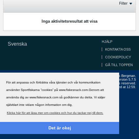
Filter
Inga aktivitetsresultat att visa
HJÄLP
Svenska
KONTAKTA OSS
COOKIEPOLICY
GÅ TILL TOPPEN
Copyright ©2002 - 2021, FiskeSnack.com. Grundad 2002 av Anders Bergman.
Powered by
vBulletin®
Version 5.7.5
För att anpassa och förbättra våra tjänster och vår kommunikation
Copyright © 2026 MH Sub I, LLC dba vBulletin. All rights reserved.
All times are GMT+1. This page was generated at 12:59.
använder Sportfiskarna ”cookies” på www.fiskesnack.com.Genom att
använda dig av www.fiskesnack.com så godkänner du detta. Vi säljer
självklart inte vidare någon information om dig.
Klicka här för att läsa mer om cookies och hur du tackar nej till dem.
Det är okej