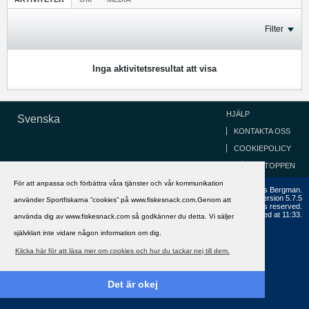
Filter
Inga aktivitetsresultat att visa
HJÄLP
Svenska
KONTAKTA OSS
COOKIEPOLICY
GÅ TILL TOPPEN
För att anpassa och förbättra våra tjänster och vår kommunikation
Copyright ©2002 - 2021, FiskeSnack.com. Grundad 2002 av Anders Bergman.
Powered by
vBulletin®
Version 5.7.5
använder Sportfiskarna ”cookies” på www.fiskesnack.com.Genom att
Copyright © 2026 MH Sub I, LLC dba vBulletin. All rights reserved.
All times are GMT+1. This page was generated at 11:33.
använda dig av www.fiskesnack.com så godkänner du detta. Vi säljer
självklart inte vidare någon information om dig.
Klicka här för att läsa mer om cookies och hur du tackar nej till dem.
Det är okej