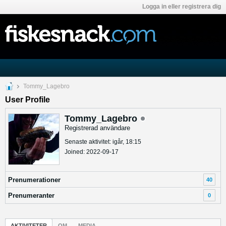
Logga in eller registrera dig
Tommy_Lagebro
User Profile
Tommy_Lagebro
Registrerad användare
Senaste aktivitet: igår, 18:15
Joined: 2022-09-17
Prenumerationer
40
Prenumeranter
0
AKTIVITETER
OM
MEDIA